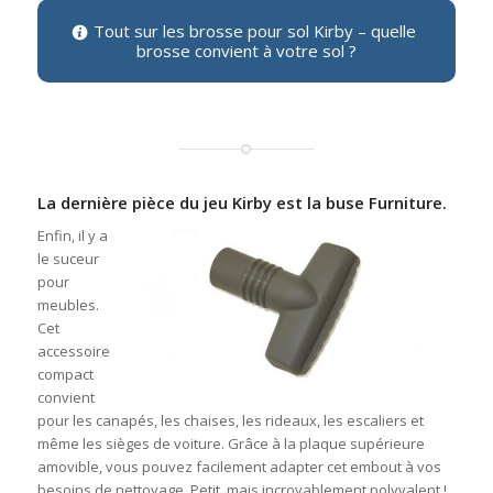
Tout sur les brosse pour sol Kirby – quelle
brosse convient à votre sol ?
La dernière pièce du jeu Kirby est la buse Furniture.
Enfin, il y a
le suceur
pour
meubles.
Cet
accessoire
compact
convient
pour les canapés, les chaises, les rideaux, les escaliers et
même les sièges de voiture. Grâce à la plaque supérieure
amovible, vous pouvez facilement adapter cet embout à vos
besoins de nettoyage. Petit, mais incroyablement polyvalent !