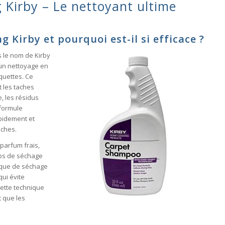
 Kirby – Le nettoyant ultime
 Kirby et pourquoi est-il si efficace ?
s le nom de Kirby
un nettoyage en
quettes. Ce
 les taches
e, les résidus
 formule
pidement et
aches.
 parfum frais,
ps de séchage
ique de séchage
qui évite
ette technique
 que les