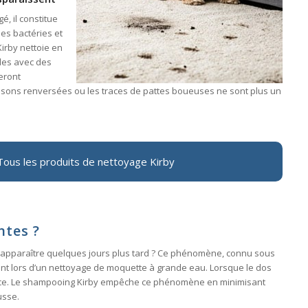
é, il constitue
des bactéries et
irby nettoie en
les avec des
eront
oissons renversées ou les traces de pattes boueuses ne sont plus un
Tous les produits de nettoyage Kirby
ntes ?
réapparaître quelques jours plus tard ? Ce phénomène, connu sous
nt lors d’un nettoyage de moquette à grande eau. Lorsque le dos
urface. Le shampooing Kirby empêche ce phénomène en minimisant
usse.