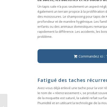
Un tapis sale n’a pas seulement un aspect néglig
également un terrain propice à la prolifération 
des moisissures. Le shampooing pour tapis de K
profondeur et de manière hygiénique. Les famil
enfants ou des animaux domestiques remarqu
rapidement la différence. Les accidents, les b
problème.
Commandez ici : 
Fatigué des taches récurre
Avez-vous déjà enlevé une tache pour la voir 
le nom de « réencrassement », se produit souve
de la moquette est saturé, la saleté refait s
l’humidité et en utilisant la technologie de la mo
Kirby à propulsion