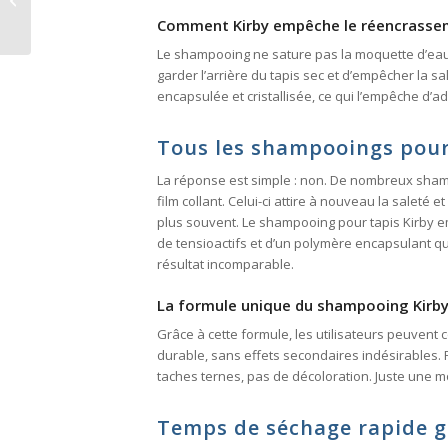
arrière
Comment Kirby empêche le réencrasse
Le shampooing ne sature pas la moquette d’ea
garder l’arrière du tapis sec et d’empêcher la s
encapsulée et cristallisée, ce qui l’empêche d’a
Tous les shampooings pour 
La réponse est simple : non. De nombreux sha
film collant. Celui-ci attire à nouveau la saleté 
plus souvent. Le shampooing pour tapis Kirby 
de tensioactifs et d’un polymère encapsulant q
résultat incomparable.
La formule unique du shampooing Kirb
Grâce à cette formule, les utilisateurs peuvent 
durable, sans effets secondaires indésirables.
taches ternes, pas de décoloration. Juste une 
Temps de séchage rapide g