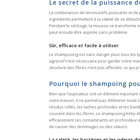
Le secret de la puissance 
La combinaison de tensioactifs puissants et de
ingrédients permettent à la saleté de se détach
Pendant le séchage, la mousse se transforme en 
peut ensuite être aspirée sans problème.
Sûr, efficace et facile à utiliser
Le shampooing est sans danger pour tous les ty
agressif n’est nécessaire pour garder votre ma
structure des fibres n’est pas affectée, ce qui p
Pourquoi le shampoing pou
Bien que l’aspirateur soit un élément important 
votre maison, il ne permet pas d’éliminer toute l
résidus collés, les taches profondes et les bact
souvent dans les fibres. Le shampooing Kirby é
efficacement ces contaminants en profondeur 
de causer des dommages ou des odeurs.
La saleté, les bactéries et les odeurs d